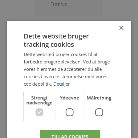
Frøstrup
×
Dette website bruger
tracking cookies
Tilføj til Google Kalender
Dette websted bruger cookies til at
forbedre brugeroplevelsen. Ved at bruge
vores hjemmeside accepterer du alle
+ iCal / Outlook export
cookies i overensstemmelse med vores
cookiepolitik.
Detaljer
Strengt
Ydeevne
Målretning
nødvendige
DEL DENNE BEGIVENHED
TILLAD COOKIES