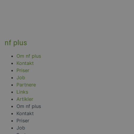
_ga_HX05EDQVWL
.nfplus.dk
1 år 1
Denne cookie bruges
måned
Google Analytics til a
fortsætte sessionstil
nf plus
Om nf plus
Kontakt
Priser
Job
Partnere
Links
Artikler
Om nf plus
Kontakt
Priser
Job