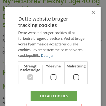
Nyhedsbrev FlexNyt uge 40 og
Nyhedsbrevet
×
DinRevisorInformerer –
Dette website bruger
september 2024
tracking cookies
Dette websted bruger cookies til at
2. oktober 2024
forbedre brugeroplevelsen. Ved at bruge
Så er nyeste FlexNyt nr. 40 på gaden og du kan i denne
vores hjemmeside accepterer du alle
uge læse om: Permanent ekstensivering:Husk at bruge
cookies i overensstemmelse med vores
de rigtige oplysninger om ejerskab,
cookiepolitik.
Detaljer
Læs mere »
Strengt
Ydeevne
Målretning
nødvendige
Flexnyt
Nyhedsbrev FlexNyt uge 26
TILLAD COOKIES
24. juni 2026
Nu er dagen kommet, hvor vi udsender det sidste