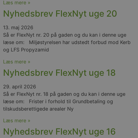
Læs mere »
nødvendigt,
at Cookie-
Nyhedsbrev FlexNyt uge 20
Script.com
cookiebanner
fungerer
korrekt.
13. maj 2026
Så er FlexNyt nr. 20 på gaden og du kan i denne uge
læse om: Miljøstyrelsen har udstedt forbud mod Kerb
og LFS Propyzamid
Provider
Læs mere »
Navn
/
Udløb
Beskrivelse
Domæne
Provider
Nyhedsbrev FlexNyt uge 18
Navn
/
Udløb
Beskrivelse
_gat_UA-
.nfplus.dk
55
Dette er en mønstert
Domæne
107706891-1
sekunder
cookie, der er indstill
29. april 2026
Google Analytics, hv
_gcl_au
2
Denne cookie
Google
mønsterelementet p
måneder
indstillet af
LLC
Så er FlexNyt nr. 18 på gaden og du kan i denne uge
indeholder det unikk
4 uger
Doubleclick o
.nfplus.dk
identitetsnummer på
læse om: Frister i forhold til Grundbetaling og
udfører oplys
konto eller det webst
om, hvordan
tilskudsberettigede arealer Ny
vedrører. Det er en v
slutbrugeren 
af _gat-cookien, der b
hjemmesiden
at begrænse mængde
enhver rekla
Læs mere »
data, der registreres 
slutbrugeren 
Google på webstede
have set før 
Nyhedsbrev FlexNyt uge 16
høj trafikmængde.
besøgte det 
websted.