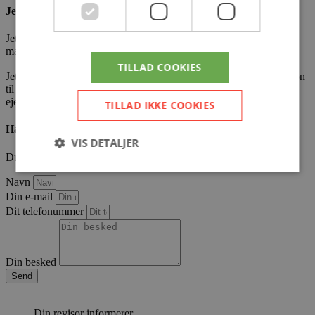
Jette Kejser
Jette er uddannet HD-R og har arbejdet med skatteregnskaber i
mange år.
TILLAD COOKIES
Jette arbejder med skatteoptimering i bred forstand og især i relation
til virksomhedsskatteordningen, kapitalafkastordningen og
ejendomsavance beregning.
TILLAD IKKE COOKIES
Har du spørgsmål?
VIS DETALJER
Du er altid velkommen til at kontakte os.
Navn
Din e-mail
Strengt nødvendige
Ydeevne
Målretning
Dit telefonummer
Strengt nødvendige cookies tillader
kernewebsfunktionalitet såsom bruger login og
kontostyring. Hjemmesiden kan ikke bruges korrekt
uden strengt nødvendige cookies.
Din besked
Send
Provider /
Navn
Udløb
Beskrivelse
Domæne
CookieScriptConsent
4 uger
Denne cookie
Din revisor informerer
CookieScript