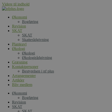
Videre til indhold
Økonomi
Bogføring
Revision
SKAT
SKAT
Skatterådgivning
Planteavl
Økologi
Økologi
Økologirådgivning
Græsning
Kontaktpersoner
Bestyrelsen i nf plus
Arrangementer
Artikler
Bliv medlem
Økonomi
Bogføring
Revision
SKAT
SKAT