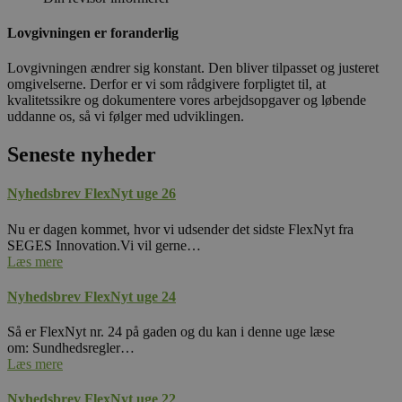
2
bruges af
nfplus.dk
dage
Cookie-
Lovgivningen er foranderlig
Script.com-
tjenesten til
at huske
Lovgivningen ændrer sig konstant. Den bliver tilpasset og justeret
præferencer
omgivelserne. Derfor er vi som rådgivere forpligtet til, at
om samtykke
til
kvalitetssikre og dokumentere vores arbejdsopgaver og løbende
besøgende.
uddanne os, så vi følger med udviklingen.
Det er
nødvendigt,
at Cookie-
Seneste nyheder
Script.com
cookiebanner
fungerer
Nyhedsbrev FlexNyt uge 26
korrekt.
Nu er dagen kommet, hvor vi udsender det sidste FlexNyt fra
SEGES Innovation.Vi vil gerne…
Læs mere
Provider
Nyhedsbrev FlexNyt uge 24
Navn
/
Udløb
Beskrivelse
Domæne
Provider
Så er FlexNyt nr. 24 på gaden og du kan i denne uge læse
Navn
/
Udløb
Beskrivelse
om: Sundhedsregler…
_gat_UA-
.nfplus.dk
55
Dette er en mønstert
Domæne
107706891-1
sekunder
cookie, der er indstill
Læs mere
Google Analytics, hv
_gcl_au
2
Denne cookie
Google
mønsterelementet p
måneder
indstillet af
LLC
Nyhedsbrev FlexNyt uge 22
indeholder det unikk