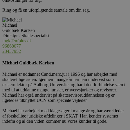
omkostninger for dig.
Ring og få en uforpligtende samtale om din sag.
Michael
Guldbæk Karlsen
Direktør - Skattespecialist
mgk@nfplus.dk
96868077
23437952
Michael Guldbæk Karlsen
Michael er uddannet Cand.merc.jur i 1996 og har arbejdet med
skatteret lige siden. Igennem mange år har han undervist som
ekstern lektor på Aalborg Universitet og har i den forbindelse været
med til at uddanne mange jurister, erhvervsjurister og revisorer.
Michael har også undervist på skatterevisoruddannelsen og er
ligeledes tilknyttet UCN som speciale vejleder.
Michael har arbejdet med klagesager i mange år og har været leder
af forskellige juridiske afdelinger i SKAT. Han kender systemet
indefra og al den viden kommer nu vores kunder til gode.