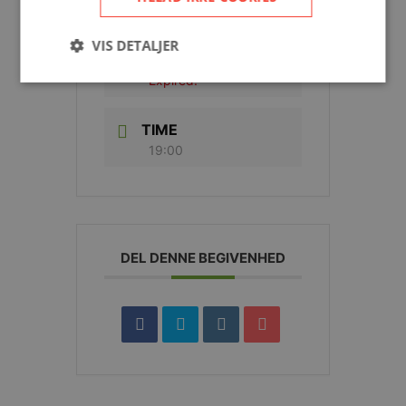
DATE
VIS DETALJER
ons jun 2024
Expired!
Strengt nødvendige
Ydeevne
Målretning
TIME
19:00
Strengt nødvendige cookies tillader
kernewebsfunktionalitet såsom bruger login og
kontostyring. Hjemmesiden kan ikke bruges korrekt
uden strengt nødvendige cookies.
Provider /
Navn
Udløb
Beskrivelse
Domæne
DEL DENNE BEGIVENHED
CookieScriptConsent
4 uger
Denne cookie
CookieScript
2
bruges af
nfplus.dk
dage
Cookie-
Script.com-
tjenesten til
at huske
præferencer
om samtykke
til
besøgende.
Det er
nødvendigt,