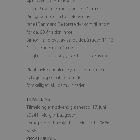
øjeblikket er der 12 køer af
racen Pinzgauer med opdræt på græs.
Pinzgauerne er en forholdsvis ny
race i Danmark. De første dyr kom til landet
for ca. 20 år siden, hvor
Simon har drevet avlsarbejde på racen 11-12
år. Der er igennem årene
solgt mange avlsdyr, især til danske avlere.
Planteavlskonsulent Søren L. Simonsen
deltager og orienterer om de
forskellige tilskudsmuligheder.
TILMELDING
Tilmelding er nødvendig senest d. 17. juni
2024 til Margith Laugesen,
gerne pr. mail til ml@nfplus.dk eller tlf. 9686
8086
PRAKTISK INFO