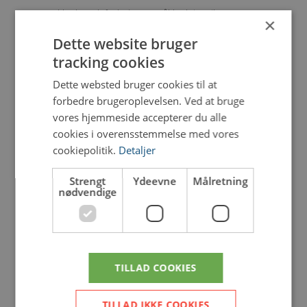
Husk godt fodtøj samt påklædning tilpasset
×
vejret.
Dette website bruger
PRIS
tracking cookies
Alle er velkomne.
Kaffe og kage er gratis for medlemmer.
Dette websted bruger cookies til at
forbedre brugeroplevelsen. Ved at bruge
Ikke medlemmer betaler 25 kr. for kaffe.
vores hjemmeside accepterer du alle
cookies i overensstemmelse med vores
cookiepolitik.
Detaljer
Strengt
Ydeevne
Målretning
nødvendige
Tilføj til Google Kalender
+ iCal / Outlook export
TILLAD COOKIES
TILLAD IKKE COOKIES