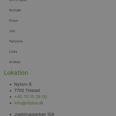
side og bruges til at 
spore sidevisninger.
Kontakt
_ga_3FQ3LWEYJK
.nfplus.dk
1 år 1
Denne cookie bruges
måned
Google Analytics til a
fortsætte sessionstil
Priser
_ga_HX05EDQVWL
.nfplus.dk
1 år 1
Denne cookie bruges
måned
Google Analytics til a
Job
fortsætte sessionstil
Partnere
Links
Artikler
Lokation
Nytorv 8
7700 Thisted
+45 70 13 28 00
info@nfplus.dk
Juelstrupparken 10A