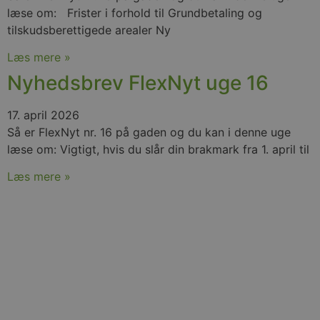
tjenesten til
læse om: Frister i forhold til Grundbetaling og
at huske
præferencer
tilskudsberettigede arealer Ny
om samtykke
til
Læs mere »
besøgende.
Det er
Nyhedsbrev FlexNyt uge 16
nødvendigt,
at Cookie-
Script.com
cookiebanner
17. april 2026
fungerer
korrekt.
Så er FlexNyt nr. 16 på gaden og du kan i denne uge
læse om: Vigtigt, hvis du slår din brakmark fra 1. april til
Læs mere »
Provider
Navn
/
Udløb
Beskrivelse
Domæne
Provider
Navn
/
Udløb
Beskrivelse
_gat_UA-
.nfplus.dk
55
Dette er en mønstert
Domæne
107706891-1
sekunder
cookie, der er indstill
Google Analytics, hv
_gcl_au
2
Denne cookie
Google
mønsterelementet p
måneder
indstillet af
LLC
indeholder det unikk
4 uger
Doubleclick o
.nfplus.dk
identitetsnummer på
udfører oplys
konto eller det webst
om, hvordan
vedrører. Det er en v