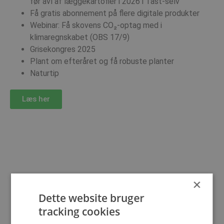
før avl af læggekartofler i 2026 i Tast-selv
Få gratis abonnement på flere digitale produkter
Webinar: Få skovens CO₂-optag med i
klimaregnskabet (OBS 17/9)
Grisekongres 2025
Plant om efteråret og få robuste planter
Naturtip
Læs her
×
Dette website bruger
tracking cookies