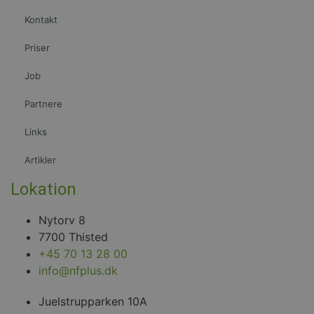
Strengt nødvendige
Ydeevne
Målretning
Kontakt
Strengt nødvendige cookies tillader
Priser
kernewebsfunktionalitet såsom bruger login og
kontostyring. Hjemmesiden kan ikke bruges korrekt
uden strengt nødvendige cookies.
Job
Provider /
Navn
Udløb
Beskrivelse
Domæne
Partnere
CookieScriptConsent
4 uger
Denne cookie
CookieScript
Links
2
bruges af
nfplus.dk
dage
Cookie-
Script.com-
Artikler
tjenesten til
at huske
præferencer
Lokation
om samtykke
til
besøgende.
Nytorv 8
Det er
nødvendigt,
7700 Thisted
at Cookie-
Script.com
+45 70 13 28 00
cookiebanner
info@nfplus.dk
fungerer
korrekt.
Juelstrupparken 10A