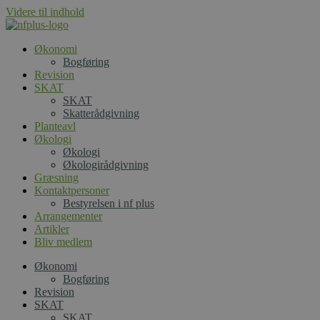
Videre til indhold
Økonomi
Bogføring
Revision
SKAT
SKAT
Skatterådgivning
Planteavl
Økologi
Økologi
Økologirådgivning
Græsning
Kontaktpersoner
Bestyrelsen i nf plus
Arrangementer
Artikler
Bliv medlem
Økonomi
Bogføring
Revision
SKAT
SKAT