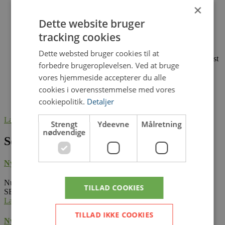
Grøn ordning genåbner: Søg permanent ekstensivering i
×
2026
Dette website bruger
Kontrol i besætninger med små drøvtyggere vedrørende
dyrevelfærd, smittebeskyttelse og anmeldepligt
tracking cookies
Nye regler for sprøjtejournalføring og -indberetning
Udlæg af kløvergræs i sensommeren
Dette websted bruger cookies til at
Bekæmpelse af kvik og rodukrudt med glyphosat før høst
forbedre brugeroplevelsen. Ved at bruge
ved pletsprøjtning
Bliv klar til hjortehold med lovpligtigt kursus
vores hjemmeside accepterer du alle
Grisekongres 2025
cookies i overensstemmelse med vores
cookiepolitik.
Detaljer
Læs Her
Strengt
Ydeevne
Målretning
nødvendige
Seneste nyheder
Nyhedsbrev FlexNyt uge 26
Nu er dagen kommet, hvor vi udsender det sidste FlexNyt fra
TILLAD COOKIES
SEGES Innovation.Vi vil gerne…
Læs mere
TILLAD IKKE COOKIES
Nyhedsbrev FlexNyt uge 24