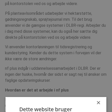
på kontorstolen ved os og arbejde videre.
På planteavlsområdet udarbejder vi hektarstøtte,
gødningsregnskab, sprøjtejournal mm. Til det brug
anvender vi de gængse systemer i DLBR-regi. Arbejder du
i dag med disse systemer, kan du også her sætte dig
direkte på kontorstolen ved os og arbejde videre.
Vi anvender kontorløsningen til tidsregistrering og
kundestyring. Kender du dette system i forvejen vil der
ikke være de store ændringer.
nf plus indgår i uddannelsessamarbejdet i DLBR. Der er
ingen der huske, hvornår der sidst er sagt nej til ønsker om
faglige opdateringskurser.
Hvordan er det at arbejde i nf plus
I nf plus vil du opleve, at der er mindre fokus på
×
udfaktureringsprocent og mere fokus på faglighed. Der er
Dette website bruger
derfor fokus på, at kunden er i centrum, fremfor