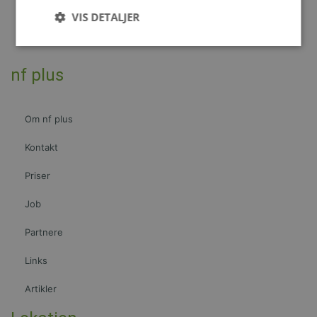
VIS DETALJER
nf plus
Strengt nødvendige
Ydeevne
Målretning
Strengt nødvendige cookies tillader
kernewebsfunktionalitet såsom bruger login og
Om nf plus
kontostyring. Hjemmesiden kan ikke bruges korrekt
uden strengt nødvendige cookies.
Kontakt
Provider /
Navn
Udløb
Beskrivelse
Domæne
Priser
CookieScriptConsent
4 uger
Denne cookie
CookieScript
2
bruges af
nfplus.dk
Job
dage
Cookie-
Script.com-
tjenesten til
Partnere
at huske
præferencer
om samtykke
Links
til
besøgende.
Det er
Artikler
nødvendigt,
at Cookie-