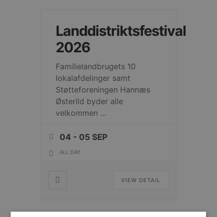
Landdistriktsfestival
2026
Familielandbrugets 10
lokalafdelinger samt
Støtteforeningen Hannæs
Østerild byder alle
velkommen
...
04 - 05 SEP
ALL DAY
VIEW DETAIL