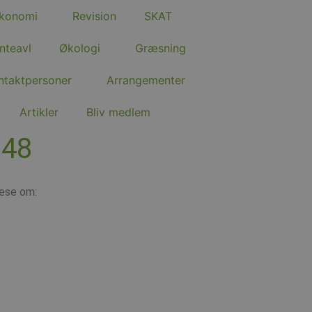
konomi
Revision
SKAT
nteavl
Økologi
Græsning
ntaktpersoner
Arrangementer
Artikler
Bliv medlem
 48
læse om: