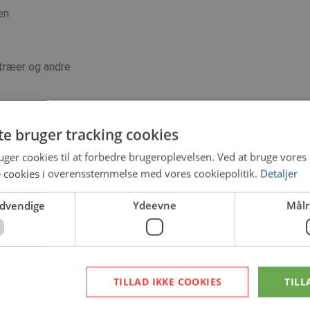
en
træer og andre
te bruger tracking cookies
ger cookies til at forbedre brugeroplevelsen. Ved at bruge vore
e cookies i overensstemmelse med vores cookiepolitik.
Detaljer
ødvendige
Ydeevne
Målr
TILLAD IKKE COOKIES
TILL