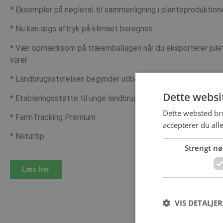
* Eksempler på nøgletal til sammenligning i planteproduktion
* Nu kan ægs aftryk på klimaet beregnes
* Vær opmærksom på træemballagen når du eksporterer jule
varer
* Landbrugsstyrelsen begynder udbetaling i december
Dette websi
* Etableringsstøtte til unge landbrugere
Dette websted bru
* FarmTracking Premium
accepterer du all
* Naturtip
Strengt n
Læs her
VIS DETALJER