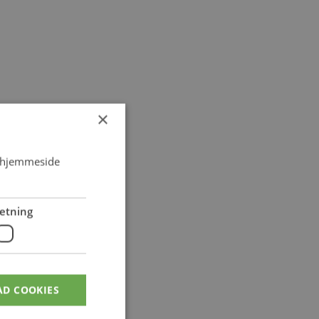
×
s hjemmeside
etning
AD COOKIES