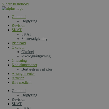
Videre til indhold
Økonomi
Bogføring
Revision
SKAT
SKAT
Skatterådgivning
Planteavl
Økologi
Økologi
Økologirådgivning
Græsning
Kontaktpersoner
Bestyrelsen i nf plus
Arrangementer
Artikler
Bliv medlem
Økonomi
Bogføring
Revision
SKAT
SKAT