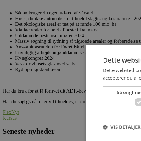
Sådan bruger du egen udsæd af vårsæd
Husk, du ikke automatisk er tilmeldt slagte- og ko-præmie i 20
Det økologiske areal er tæt på at runde 100 mio. ha
Vigtige regler for hold af heste i Danmark
Uddannede hesteinseminører 2024
Massiv søgning til rydning af tilgroede arealer og forberedelse t
Ansøgningsrunden for Dyretilskud 2024 (gamle husdyrracer) er
Lovpligtig arbejdsmiljøuddannelse 2024
Kvægkongres 2024
Dette websi
Vask drivhusets glas med sæbe
Ryd op i køkkenhaven
Dette websted bru
accepterer du all
Har du brug for at få fornyet dit ADR-bevis (skal fornyes hvert 5. år),
Strengt n
Har du spørgsmål eller vil tilmeldes, er du velkommen til at ringe til 
FlexNyt
Kursus
VIS DETALJER
Seneste nyheder