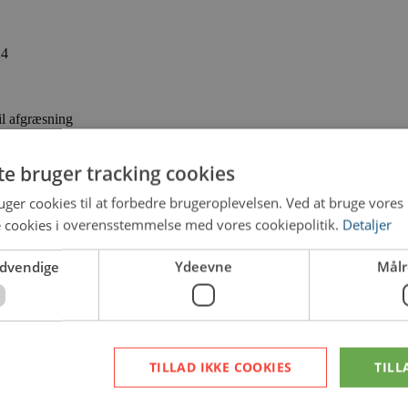
24
il afgræsning
 åben til og med 15. marts 2024
te bruger tracking cookies
ger cookies til at forbedre brugeroplevelsen. Ved at bruge vore
e cookies i overensstemmelse med vores cookiepolitik.
Detaljer
 holder vi kursus i Transport af farligt gods den 5. marts 2024 kl. 18.30
ødvendige
Ydeevne
Målr
undertegnede.
TILLAD IKKE COOKIES
TILL