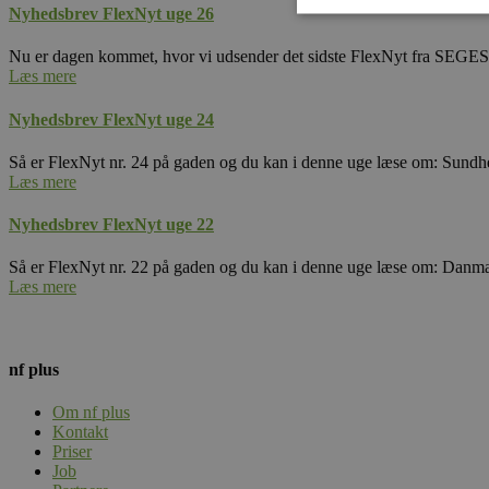
Nyhedsbrev FlexNyt uge 26
Nu er dagen kommet, hvor vi udsender det sidste FlexNyt fra SEGES
Læs mere
Strengt nødvendige c
korrekt uden strengt
Nyhedsbrev FlexNyt uge 24
Navn
Så er FlexNyt nr. 24 på gaden og du kan i denne uge læse om: Sund
Læs mere
CookieScriptConse
Nyhedsbrev FlexNyt uge 22
Så er FlexNyt nr. 22 på gaden og du kan i denne uge læse om: Dan
Læs mere
Navn
Navn
nf plus
_gat_UA-
107706891-1
_gcl_au
Om nf plus
Kontakt
Priser
_gat_gtag_UA_2658
Job
_ga