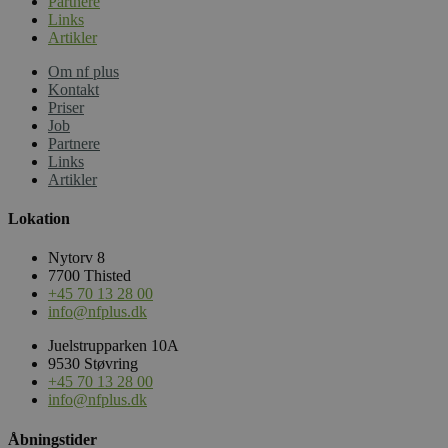
Partnere
_fbp
Links
Artikler
Om nf plus
_ga_SZR13ME5MN
Kontakt
Priser
Job
_gid
Partnere
Links
Artikler
_ga_3FQ3LWEYJK
Lokation
_ga_HX05EDQVWL
Nytorv 8
7700 Thisted
+45 70 13 28 00
info@nfplus.dk
Juelstrupparken 10A
9530 Støvring
+45 70 13 28 00
info@nfplus.dk
Åbningstider