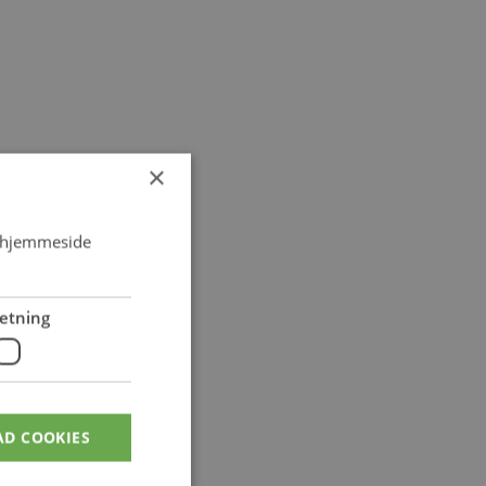
×
s hjemmeside
.
etning
AD COOKIES