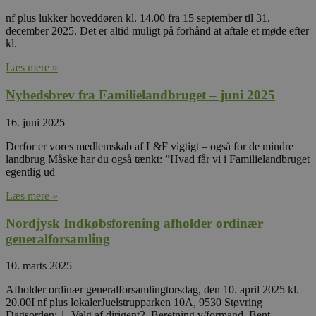
nf plus lukker hoveddøren kl. 14.00 fra 15 september til 31.
december 2025. Det er altid muligt på forhånd at aftale et møde efter
kl.
Læs mere »
Nyhedsbrev fra Familielandbruget – juni 2025
16. juni 2025
Derfor er vores medlemskab af L&F vigtigt – også for de mindre
landbrug Måske har du også tænkt: ”Hvad får vi i Familielandbruget
egentlig ud
Læs mere »
Nordjysk Indkøbsforening afholder ordinær
generalforsamling
10. marts 2025
Afholder ordinær generalforsamlingtorsdag, den 10. april 2025 kl.
20.00I nf plus lokalerJuelstrupparken 10A, 9530 Støvring
Dagsorden: 1. Valg af dirigent2. Beretning v/formand, Bent