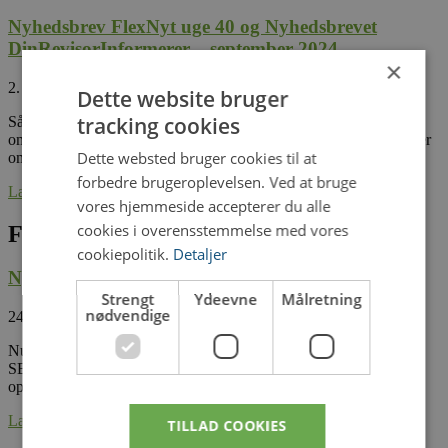
Nyhedsbrev FlexNyt uge 40 og Nyhedsbrevet
DinRevisorInformerer – september 2024
×
2. oktober 2024
Dette website bruger
tracking cookies
Så er nyeste FlexNyt nr. 40 på gaden og du kan i denne uge læse
om: Permanent ekstensivering:Husk at bruge de rigtige oplysninger
Dette websted bruger cookies til at
om ejerskab,
forbedre brugeroplevelsen. Ved at bruge
Læs mere »
vores hjemmeside accepterer du alle
cookies i overensstemmelse med vores
Flexnyt
cookiepolitik.
Detaljer
Nyhedsbrev FlexNyt uge 26
Strengt
Ydeevne
Målretning
nødvendige
24. juni 2026
Nu er dagen kommet, hvor vi udsender det sidste FlexNyt fra
SEGES Innovation. Vi vil gerne sige tak for alle årene siden
opstarten i 2011,
Læs mere »
TILLAD COOKIES