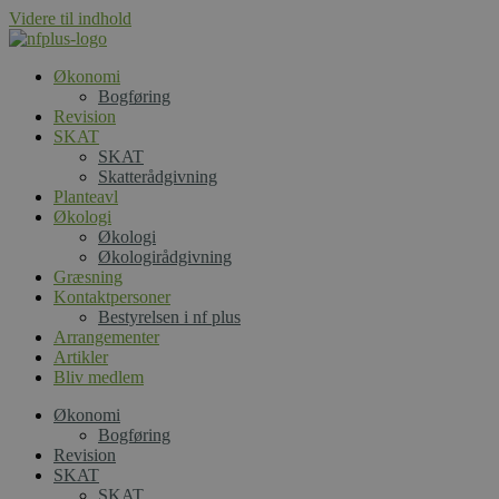
Videre til indhold
Økonomi
Bogføring
Revision
SKAT
SKAT
Skatterådgivning
Planteavl
Økologi
Økologi
Økologirådgivning
Græsning
Kontaktpersoner
Bestyrelsen i nf plus
Arrangementer
Artikler
Bliv medlem
Økonomi
Bogføring
Revision
SKAT
SKAT