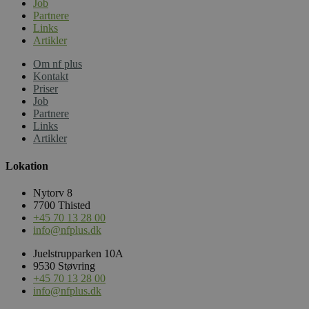
Job
Partnere
_ga_HX05EDQVWL
.nfplus.dk
1 år 1
Denne cookie bruges
måned
Google Analytics til a
Links
fortsætte sessionstil
Artikler
Om nf plus
Kontakt
Priser
Job
Partnere
Links
Artikler
Lokation
Nytorv 8
7700 Thisted
+45 70 13 28 00
info@nfplus.dk
Juelstrupparken 10A
9530 Støvring
+45 70 13 28 00
info@nfplus.dk