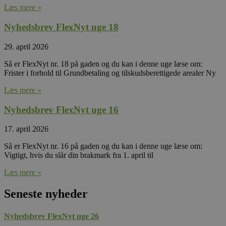
besøgende.
Læs mere »
Det er
nødvendigt,
at Cookie-
Nyhedsbrev FlexNyt uge 18
Script.com
cookiebanner
fungerer
29. april 2026
korrekt.
Så er FlexNyt nr. 18 på gaden og du kan i denne uge læse om:
Frister i forhold til Grundbetaling og tilskudsberettigede arealer Ny
Læs mere »
Provider
Nyhedsbrev FlexNyt uge 16
Navn
/
Udløb
Beskrivelse
Domæne
Provider
17. april 2026
Navn
/
Udløb
Beskrivelse
_gat_UA-
.nfplus.dk
55
Dette er en mønstert
Domæne
107706891-1
sekunder
cookie, der er indstill
Så er FlexNyt nr. 16 på gaden og du kan i denne uge læse om:
Google Analytics, hv
_gcl_au
2
Denne cookie
Google
Vigtigt, hvis du slår din brakmark fra 1. april til
mønsterelementet p
måneder
indstillet af
LLC
indeholder det unikk
4 uger
Doubleclick o
.nfplus.dk
Læs mere »
identitetsnummer på
udfører oplys
konto eller det webst
om, hvordan
vedrører. Det er en v
slutbrugeren 
Seneste nyheder
af _gat-cookien, der b
hjemmesiden
at begrænse mængde
enhver rekla
data, der registreres 
slutbrugeren 
Google på webstede
Nyhedsbrev FlexNyt uge 26
have set før 
høj trafikmængde.
besøgte det 