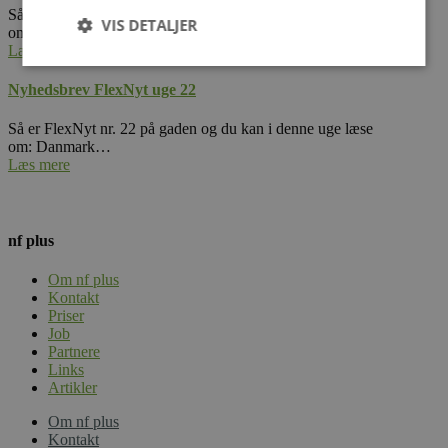
Så er FlexNyt nr. 24 på gaden og du kan i denne uge læse
VIS DETALJER
om: Sundhedsregler…
Læs mere
Nyhedsbrev FlexNyt uge 22
Strengt nødvendige
Ydeevne
Målretning
Så er FlexNyt nr. 22 på gaden og du kan i denne uge læse
Strengt nødvendige cookies tillader
om: Danmark…
kernewebsfunktionalitet såsom bruger login og
Læs mere
kontostyring. Hjemmesiden kan ikke bruges korrekt
uden strengt nødvendige cookies.
Provider /
Navn
Udløb
Beskrivelse
Domæne
nf plus
CookieScriptConsent
4 uger
Denne cookie
CookieScript
Om nf plus
2
bruges af
nfplus.dk
dage
Cookie-
Kontakt
Script.com-
Priser
tjenesten til
Job
at huske
Partnere
præferencer
om samtykke
Links
til
Artikler
besøgende.
Det er
Om nf plus
nødvendigt,
at Cookie-
Kontakt