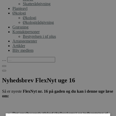
Skatterådgivning
Planteavl
Økologi
Økologi
Økologirådgivning
Græsning
Kontaktpersoner
Bestyrelsen i nf plus
Arrangementer
Artikler
Bliv medlem
…
Nyhedsbrev FlexNyt uge 16
Så er nyeste
FlexNyt nr. 16 på gaden og du kan i denne uge læse
om:
Det arealbaserede tilskud (fællesskema) og indberetning af