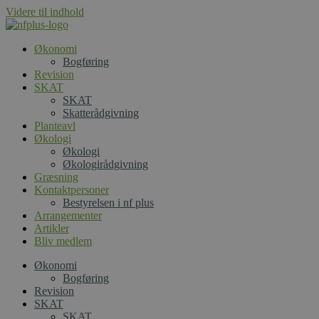
Videre til indhold
Økonomi
Bogføring
Revision
SKAT
SKAT
Skatterådgivning
Planteavl
Økologi
Økologi
Økologirådgivning
Græsning
Kontaktpersoner
Bestyrelsen i nf plus
Arrangementer
Artikler
Bliv medlem
Økonomi
Bogføring
Revision
SKAT
SKAT